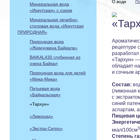
О воде
П
Минеральная вода
«Иркутская» с соком
Минеральная лечебно-
столовая вода «Иркутская
ПРИРОДНАЯ»
Ароматичес
Природная вода
рецептуре 
«Жемчужина Байкала»
разработал
BAIKAL430 глубинная из
«Тархун» —
озера Байкал
обладает н
и сочным а
Природная вода для детей
«Мика-Мика»
Состав:
вод
Питьевая вода
(лимонная 
«Байкальская»
с экстракто
синий патен
«Тархун»
аспартам, а
Пищевая ц
«Лимонад»
Энергетиче
«Экстра-Ситро»
3
ккал/100см
Степень га