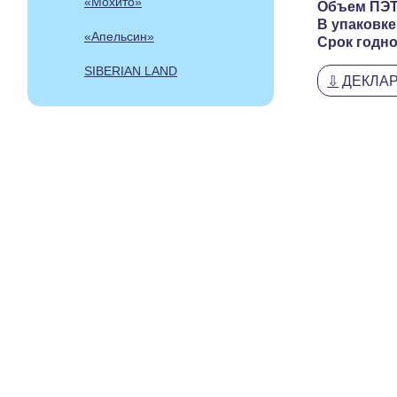
«Мохито»
Объем ПЭТ
В упаковке
«Апельсин»
Срок годно
SIBERIAN LAND
⇩
ДЕКЛА