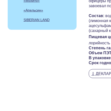
«Мохито»
офицеры при
завое­вал п
«Апельсин»
Состав:
вод
SIBERIAN LAND
(лимонная к
ацесульфам
(сахарный к
Пищевая ц
лорийность 
Степень г
Объем ПЭТ
В упаковке
Срок годно
⇩
ДЕКЛА