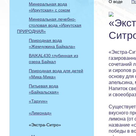
О воде
П
Минеральная вода
«Иркутская» с соком
Минеральная лечебно-
столовая вода «Иркутская
ПРИРОДНАЯ»
Природная вода
«Жемчужина Байкала»
«Экстра-Си
BAIKAL430 глубинная из
газированн
озера Байкал
сочета­ний 
и сиропов 
Природная вода для детей
основу для 
«Мика-Мика»
апельсина, 
Питьевая вода
Напиток све
«Байкальская»
и своеобра
«Тархун»
Существует 
вкусного пр
«Лимонад»
лимона (от
«Экстра-Ситро»
название «
победы в во