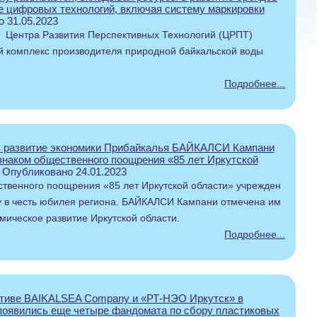
е цифровых технологий, включая систему маркировки
о 31.05.2023
и Центра Развития Перспективных Технологий (ЦРПТ)
й комплекс производителя природной байкальской воды
Подробнее...
в развитие экономики Прибайкалья БАЙКАЛСИ Кампани
знаком общественного поощрения «85 лет Иркутской
 Опубликовано 24.01.2023
ственного поощрения «85 лет Иркутской области» учрежден
ду в честь юбилея региона. БАЙКАЛСИ Кампани отмечена им
мическое развитие Иркутской области.
Подробнее...
тиве BAIKALSEA Company и «РТ-НЭО Иркутск» в
появились еще четыре фандомата по сбору пластиковых