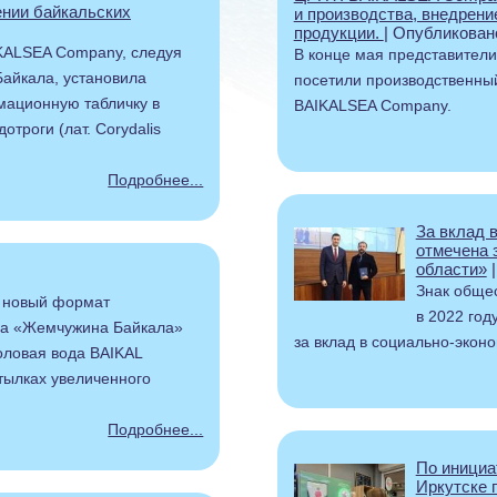
нии байкальских
и производства, внедрени
продукции.
| Опубликован
IKALSEA Company, следуя
В конце мая представител
айкала, установила
посетили производственны
мационную табличку в
BAIKALSEA Company.
троги (лат. Corydalis
Подробнее...
За вклад 
отмечена 
области»
|
Знак обще
 новый формат
в 2022 го
да «Жемчужина Байкала»
за вклад в социально-эконо
оловая вода BAIKAL
тылках увеличенного
Подробнее...
По инициа
Иркутске 