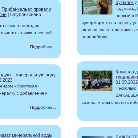
бутылок д
Год назад
 Прибайкалье» провели
оне
| Опубликовано
первый в И
супермаркете по адресу ул
го сезона ежегодно
активно сдают пластиковые
 очистить пляжи и лесной
переработку.
Подробнее...
Команда 
дукт - минеральную воду
традицион
8.2023
01.09.2022
рендом «Иркутская».
Несколько 
инералку с добавлением
BAIKALSEA 
сезона, чтобы очистить по
Подробнее...
рмат минеральной воды
BAIKALSEA