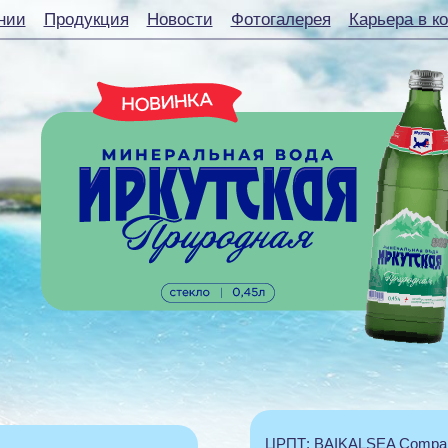
нии
Продукция
Новости
Фотогалерея
Карьера в к
ЦРПТ: BAIKALSEA Company