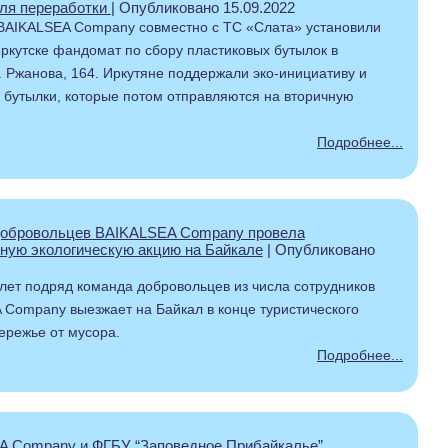
ля переработки
| Опубликовано 15.09.2022
 BAIKALSEA Company совместно с ТС «Слата» установили
ркутске фандомат по сбору пластиковых бутылок в
. Ржанова, 164. Иркутяне поддержали эко-инициативу и
 бутылки, которые потом отправляются на вторичную
Подробнее...
добровольцев BAIKALSEA Company провела
ную экологическую акцию на Байкале
| Опубликовано
лет подряд команда добровольцев из числа сотрудников
Company выезжает на Байкал в конце туристического
бережье от мусора.
Подробнее...
 Company и ФГБУ “Заповедное Прибайкалье”