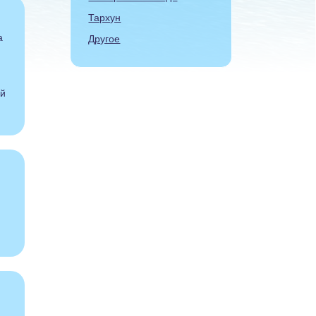
Тархун
а
Другое
ей